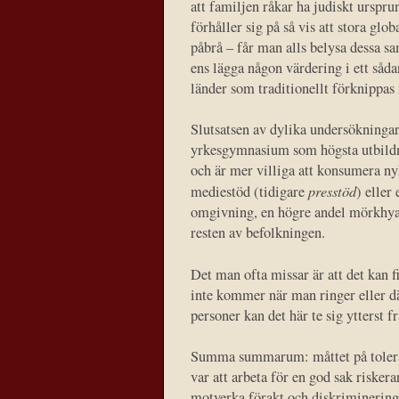
att familjen råkar ha judiskt ursprun
förhåller sig på så vis att stora glo
påbrå – får man alls belysa dessa sa
ens lägga någon värdering i ett såda
länder som traditionellt förknippas m
Slutsatsen av dylika undersökningar 
yrkesgymnasium som högsta utbildni
och är mer villiga att konsumera n
presstöd
mediestöd (tidigare
) eller
omgivning, en högre andel mörkhya
resten av befolkningen.
Det man ofta missar är att det kan 
inte kommer när man ringer eller där
personer kan det här te sig ytterst 
Summa summarum: måttet på tolerans
var att arbeta för en god sak riskerar
motverka förakt och diskriminering