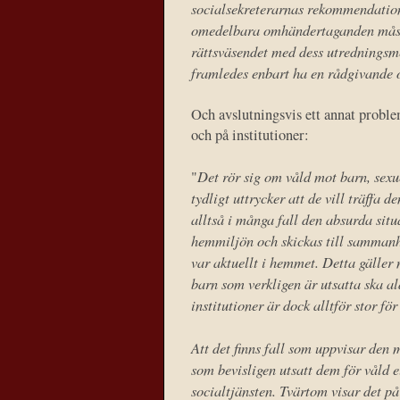
socialsekreterarnas rekommendation
omedelbara omhändertaganden måste 
rättsväsendet med dess utredningsm
framledes enbart ha en rådgivande o
Och avslutningsvis ett annat probl
och på institutioner:
Det rör sig om våld mot barn, sexu
"
tydligt uttrycker att de vill träffa 
alltså i många fall den absurda sit
hemmiljön och skickas till sammanha
var aktuellt i hemmet. Detta gäller 
barn som verkligen är utsatta ska 
institutioner är dock alltför stor fö
Att det finns fall som uppvisar den 
som bevisligen utsatt dem för våld 
socialtjänsten. Tvärtom visar det p