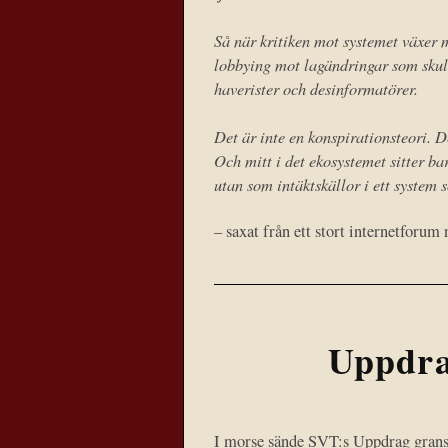
Så när kritiken mot systemet växer m
lobbying mot lagändringar som skulle
haverister och desinformatörer.
Det är inte en konspirationsteori. 
Och mitt i det ekosystemet sitter b
utan som intäktskällor i ett system 
– saxat från ett stort internetforum 
Uppdra
I morse sände SVT:s Uppdrag granskn