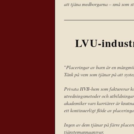
att tjäna medborgarna – små som st
LVU-indust
Placeringar av barn är en mångmil
"
Tänk på vem som tjänar på att syste
Privata HVB-hem som fakturerar ko
utredningsmetoder och utbildningar t
akademiker vars karriärer är knutna 
ett kontinuerligt flöde av placeringa
Ingen av dem tjänar på färre placer
tjänstemannaansvar.