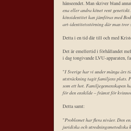
hänseendet. Man skriver bland annat
ena eller andra könet rent genetiskt
könsidentitet kan jämföras med Body
art-identitetsstörning där man tror 
Detta i en tid där till och med Kris
Det är emellertid i förhållandet mel
i dag tongivande LVU-apparaten, fa
I Sverige har vi under många års tid
"
utsträckning tagit familjens plats. 
som ett hot. Familjegemenskapen har
för den enskilde – främst för kvinn
Detta samt:
Problemet har flera nivåer. Den ens
"
juridiska och utredningsmetodiska k