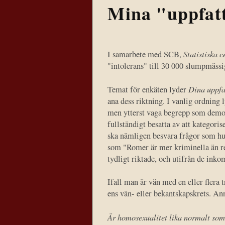
Mina "uppfat
Statistiska 
I samarbete med SCB,
"intolerans" till 30 000 slumpmässig
Dina uppfa
Temat för enkäten lyder
ana dess riktning. I vanlig ordning
men ytterst vaga begrepp som demok
fullständigt besatta av att kategori
ska nämligen besvara frågor som hu
som "Romer är mer kriminella än res
tydligt riktade, och utifrån de inko
Ifall man är vän med en eller flera 
ens vän- eller bekantskapskrets. Ann
Är homosexualitet lika normalt som