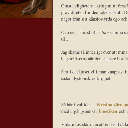
Omständigheterna kring min förstföd
graviditeten för den sakens skull. D
något från sitt känslostyrda ego och
inte
Och nej – missfall är
samma sak 
till.
Jag skäms så innerligt över att min
bagatelliseras när den snarare borde
Sett i det ljuset vill man knappast i
sådan dystopisk verklighet.
Kristna värdepa
Så här i valtider ...
bioetiken
med utgångspunkt i
och 
Vidare fastslår man att endast två k