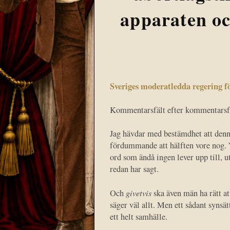
apparaten oc
Sveriges moderatledda regering f
Kommentarsfält efter kommentarsfäl
Jag hävdar med bestämdhet att denna 
fördummande att hälften vore nog. ”
ord som ändå ingen lever upp till, 
redan har sagt.
givetvis
Och
ska även män ha rätt att
säger väl allt. Men ett sådant synsä
ett helt samhälle.