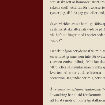
statistiskt sett är homosexualitet 
sakens skull, utsättas för trakasser
tycker jag, då? Är jag god eller ond,
Styrs världen av ett hemligt sällskap
systemkritiska alternativvideos på
väl haft ett finger med i spelet seda
vad då?
Har det någon betydelse ifall min g
en schysst granne som inte för ovä
(oavsett etniskt påbrå). Man kanske v
yttre, eller så struntar man blanka s
kvarten. Alternativt så reflekterar 
scenarion. Jag undanber mig helst at
Är svarta/romer/samer/judar/muslim
Invandring har alltid förekommit i 
att förstå motivet hos frågeställar