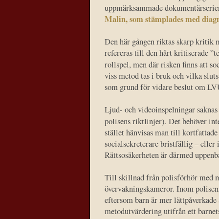
uppmärksammade dokumentärseri
Malin, som stämplades med diagnos
Den här gången riktas skarp kritik 
refereras till den hårt kritiserade 
rollspel, men där risken finns att 
viss metod tas i bruk och vilka slut
som grund för vidare beslut om LV
Ljud- och videoinspelningar saknas i 
polisens riktlinjer). Det behöver in
stället hänvisas man till kortfattad
socialsekreterare bristfällig – elle
Rättsosäkerheten är därmed uppenba
Till skillnad från polisförhör med m
övervakningskameror. Inom polisens 
eftersom barn är mer lättpåverkade 
metodutvärdering utifrån ett barnet