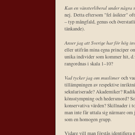
Kan en vänsterliberal under några 
nej. Detta eftersom "fel åsikter" of
– typ mångfald, genus och överstatl
tänkande).
Anser jag att Sverige har för hög i
eller utifrån mina egna principer o
unika individer som kommer hit, d.v.
rangordnas i skala 1–10?
Vad tycker jag om muslimer
och vad
tillämpningen av respektive inriktn
sekulariserade? Akademiker? Radika
könsstympning och hedersmord? So
konservativa värden? Skillnader i t
man inte får uttala sig närmare om 
som en homogen grupp.
Vidare vill man förstås identifiera