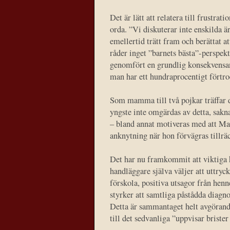
Det är lätt att relatera till frustra
orda. ”Vi diskuterar inte enskilda 
emellertid trätt fram och berättat at
råder inget ”barnets bästa”-perspekt
genomfört en grundlig konsekvensana
man har ett hundraprocentigt fört
Som mamma till två pojkar träffar de
yngste inte omgärdas av detta, sakn
– bland annat motiveras med att Mali
anknytning när hon förvägras tillrä
Det har nu framkommit att viktiga 
handläggare själva väljer att uttryc
förskola, positiva utsagor från hen
styrker att samtliga påstådda diagn
Detta är sammantaget helt avgörande 
till det sedvanliga ”uppvisar briste