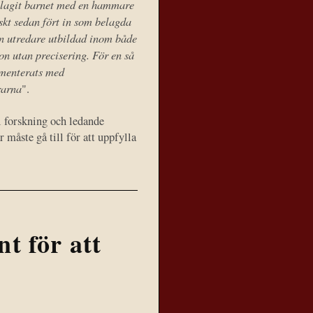
r slagit barnet med en hammare
skt sedan fört in som belagda
 en utredare utbildad inom både
ion utan precisering. För en så
kumenterats med
rarna
".
 forskning och ledande
 måste gå till för att uppfylla
t för att