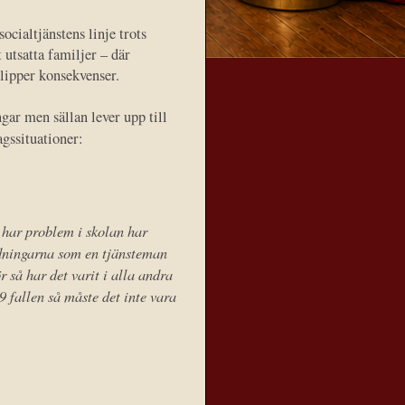
ocialtjänstens linje trots
 utsatta familjer – där
lipper konsekvenser.
gar men sällan lever upp till
agssituationer:
har problem i skolan har
redningarna som en tjänsteman
 så har det varit i alla andra
99 fallen så måste det inte vara