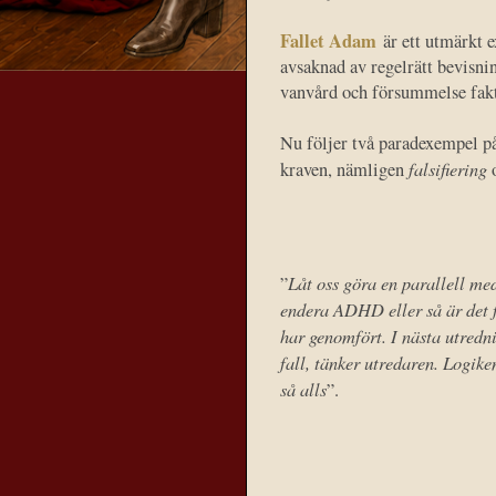
Fallet Adam
är ett utmärkt e
avsaknad av regelrätt bevisni
vanvård och försummelse fakti
Nu följer två paradexempel på
falsifiering
kraven, nämligen
Låt oss göra en parallell m
”
endera ADHD eller så är det f
har genomfört. I nästa utredn
fall, tänker utredaren. Logiken
så alls
”.