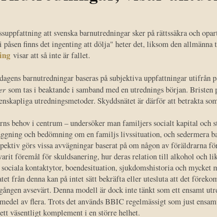
ssuppfattning att svenska barnutredningar sker på rättssäkra och opar
i påsen finns det ingenting att dölja" heter det, liksom den allmänna ti
ing
visar att så inte är fallet.
 dagens barnutredningar baseras på subjektiva uppfattningar utifrå
er
som tas i beaktande i samband med en utrednings början. Bristen på
enskapliga utredningsmetoder. Skyddsnätet är därför att betrakta s
ns behov i centrum – undersöker man familjers socialt kapital och 
läggning och bedömning om en familjs livssituation, och sedermera b
rspektiv görs vissa avvägningar baserat på om någon av föräldrarna 
varit föremål för skuldsanering, hur deras relation till alkohol och li
 sociala kontaktytor, boendesituation, sjukdomshistoria och mycket me
tet från denna kan på intet sätt bekräfta eller utesluta att det före
gången avsevärt. Denna modell är dock inte tänkt som ett ensamt utr
del av flera. Trots det används BBIC regelmässigt som just ensamt
 ett väsentligt komplement i en större helhet.