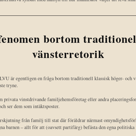
fenomen bortom traditionel
vänsterretorik
 LVU är egentligen en fråga bortom traditionell klassisk höger- och v
ste tryne.
m privata vinstdrivande familjehemsföretag eller andra placeringsf
 och ser dem som intäktsposter.
skjutning från familj till stat där föräldrar närmast omyndighetsfö
a barnen – allt för att (oavsett partifärg) befästa den egna politiska