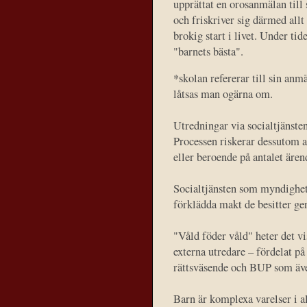
upprättat en orosanmälan till
och friskriver sig därmed allt 
brokig start i livet. Under ti
"barnets bästa".
*skolan refererar till sin an
låtsas man ogärna om.
Utredningar via socialtjänste
Processen riskerar dessutom 
eller beroende på antalet ären
Socialtjänsten som myndighet 
förklädda makt de besitter gen
"Våld föder våld" heter det vis
externa utredare – fördelat p
rättsväsende och BUP som även
Barn är komplexa varelser i al