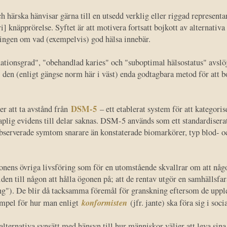
h härska hänvisar gärna till en utsedd verklig eller riggad representa
ri] knäpprörelse. Syftet är att motivera fortsatt bojkott av alternativ
ningen om vad (exempelvis) god hälsa innebär.
tionsgrad", "obehandlad karies" och "suboptimal hälsostatus" avslöj
; den (enligt gängse norm här i väst) enda godtagbara metod för att 
DSM-5
r att ta avstånd från
– ett etablerat system för att kategori
skaplig evidens till delar saknas. DSM-5 används som ett standardiser
 observerade symtom snarare än konstaterade biomarkörer, typ blod- 
onens övriga livsföring som för en utomstående skvallrar om att någonti
den till någon att hålla ögonen på; att de rentav utgör en samhällsfar
ng"). De blir då tacksamma föremål för granskning eftersom de uppl
konformisten
empel för hur man enligt
(jfr. jante) ska föra sig i so
alternativa synsätt med hänsyn till hur människor väljer att leva sina 