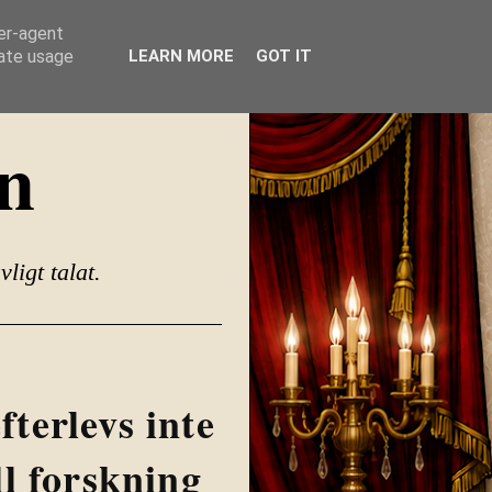
ser-agent
rate usage
LEARN MORE
GOT IT
n
ligt talat.
terlevs inte
ll forskning