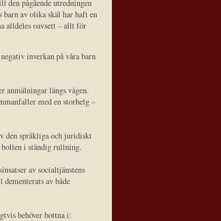
till den pågående utredningen
s barn av olika skäl har haft en
alldeles oavsett – allt för
 negativ inverkan på våra barn
er anmälningar längs vägen.
ammanfaller med en storhelg –
v den språkliga och juridiskt
bollen i ständig rullning.
sinsatser av socialtjänstens
ll dementerats av både
igtvis behöver bottna i: