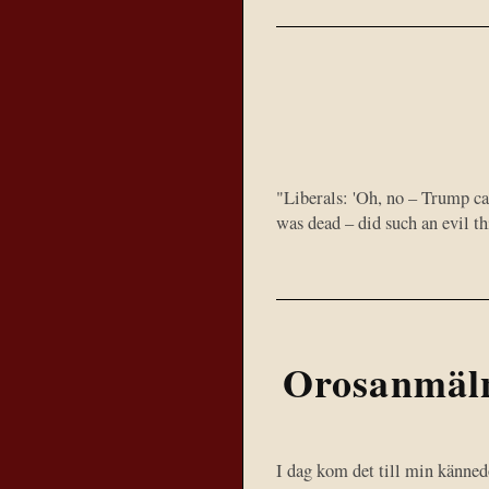
"Liberals: 'Oh, no – Trump call
was dead – did such an evil t
Orosanmäln
I dag kom det till min känned