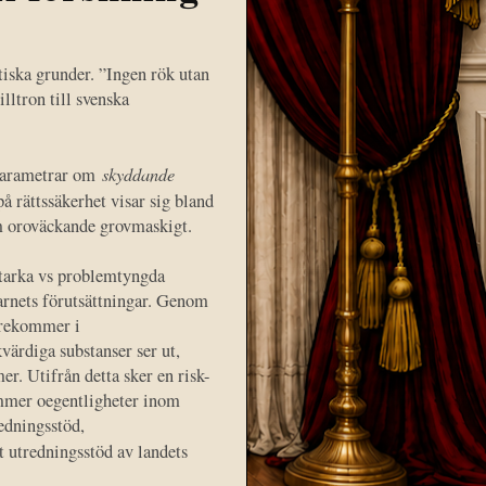
tiska grunder. ”Ingen rök utan
lltron till svenska
skyddande
n parametrar om
 rättssäkerhet visar sig bland
om oroväckande grovmaskigt.
starka vs problemtyngda
arnets förutsättningar. Genom
förekommer i
kvärdiga substanser ser ut,
r. Utifrån detta sker en risk-
kommer oegentligheter inom
edningsstöd,
 utredningsstöd av landets