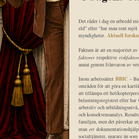
Det råder i dag en utbredd mi
eld” eller "har man rent mjöl 
Aktuell forskn
myndigheter.
Faktum är att en majoritet av
faktorer
riskfaktor
respektive
annat genom frånvaron av vet
BBIC
Inom arbetssättet
– Bar
områden för att göra en kart
att tillämpa ett helikopterpe
belastningsregistret eller har 
arbetsliv och utbildningsnivå,
och konsekvensanalys. Resulta
familjen, men det påverkar ut
ett
utan
dokumentationshjälpme
socialtjänster, snarare än som