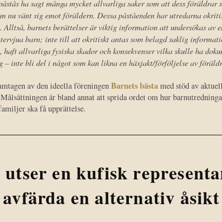
n påstås ha sagt många mycket allvarliga saker som att dess föräldra
som nu vänt sig emot föräldern. Dessa påståenden har utredarna okriti
. Alltså, barnets berättelser är viktig information att undersökas av
tervjua barn; inte till att okritiskt antas som belagd saklig informat
s, haft allvarliga fysiska skador och konsekvenser vilka skulle ha do
– inte bli del i något som kan likna en häxjakt/förföljelse av föräld
Barnets bästa
amtagen av den ideella föreningen
med stöd av aktuell
Målsättningen är bland annat att sprida ordet om hur barnutredningar
familjer ska få upprättelse.
utser en kufisk representan
avfärda en alternativ åsikt