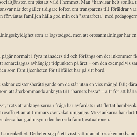
 socialtjänsten om påstått våld i hemmet. Man *hänvisar helt sonika 
ansvar när det gäller tidigare löften om transparens till föräldrar var
den förväntas familjen hålla god min och "samarbeta" med pedagogerna 
mälningsskyldighet som är lagstadgad, men att orosanmälningar har en
n pågår normalt i fyra månaders tid och förlängs om det inkommer fl
att senareläggas avhängigt tidpunkten på året – om den exempelvis s
den som Familjeenheten för tillfället har på sitt bord.
saknar existensberättigande om de står utan en viss mängd fall; dära
om att återkommande anknyta till "barnets bästa" – allt för att hålla 
st, trots att anklagelserna i fråga har avfärdats i ett flertal hembesök
å tresiffrigt antal timmars övervakat umgänge. Misstankarna har därti
 dessa har god insyn i den berörda familjesituationen.
l sin enkelhet. De beter sig på ett visst sätt utan att orsaken nödvänd