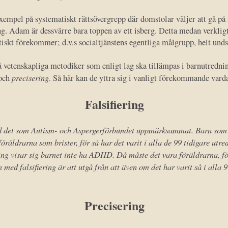
xempel på systematiskt rättsövergrepp där domstolar väljer att gå på s
ng. Adam är dessvärre bara toppen av ett isberg. Detta medan verkligt
skt förekommer; d.v.s socialtjänstens egentliga målgrupp, helt unds
 vetenskapliga metodiker som enligt lag ska tillämpas i barnutrednin
precisering
och
. Så här kan de yttra sig i vanligt förekommande vard
Falsifiering
ed det som Autism- och Aspergerförbundet uppmärksammat. Barn som 
öräldrarna som brister, för så har det varit i alla de 99 tidigare ut
ing visar sig barnet inte ha ADHD. Då måste det vara föräldrarna, för
 med falsifiering är att utgå från att även om det har varit så i alla 
Precisering