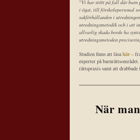
Vi har stött på fall där bar
"
i ögat, till förskolepersonal 
sakförhållanden i utredningen
utredningsmetodik och i att in
allvarlig skada borde ha synt
utredningsmetoden precisering 
här
Studien finns att läsa
– fr
experter på barnrättsområdet. 
rättspraxis samt att drabbade 
När man 