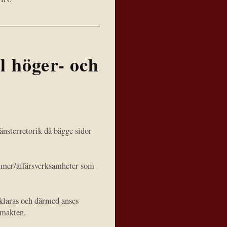
l höger- och
änsterretorik då bägge sidor
ormer/affärsverksamheter som
rklaras och därmed anses
 makten.