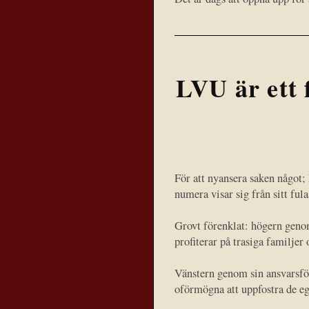
LVU är ett 
För att nyansera saken något;
numera visar sig från sitt fula
Grovt förenklat: högern geno
profiterar på trasiga familjer
Vänstern genom sin ansvarsför
oförmögna att uppfostra de egn