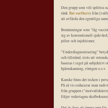
Den grupp som vill splittra oc
flat earthers
tänk
) från [valf
att avfärda den egentliga san
Benämningar som "låg vaccina
sig av konventionell sjukvård
piller och injektioner.
"Underdiagnostisering" betyde
och tillstånd, trots att veten
baseras i regel på subjektivt
hjärnskanning, röntgen o.s.v.
Kanske finns det tecken i pers
På så vis reducerar man indivi
från gruppen ("motvallskärri
följer vedertagna skolboksex
Det är dags att öppna upp för 