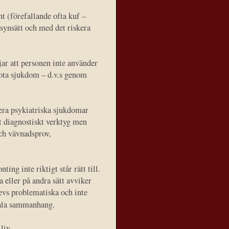
nt (förefallande ofta kuf –
a synsätt och med det riskera
ar att personen inte använder
bota sjukdom – d.v.s genom
sera psykiatriska sjukdomar
at diagnostiskt verktyg men
och vävnadsprov,
ng inte riktigt står rätt till.
a eller på andra sätt avviker
evs problematiska och inte
ciala sammanhang.
liv.