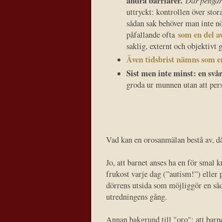
andra barriärer.
Där pengar 
uttryckt: kontrollen över stor
sådan sak behöver man inte nö
som en del 
påfallande ofta
saklig, externt och objektivt 
Även tidsbrist nämns som en 
Sist men inte minst: en svår
groda ur munnen utan att pers
Vad kan en orosanmälan bestå av, d
Jo, att barnet anses ha en för smal 
frukost varje dag (”autism!”) eller p
dörrens utsida som möjliggör en såda
utredningens gång.
Annan bakgrund till "oro": att barne