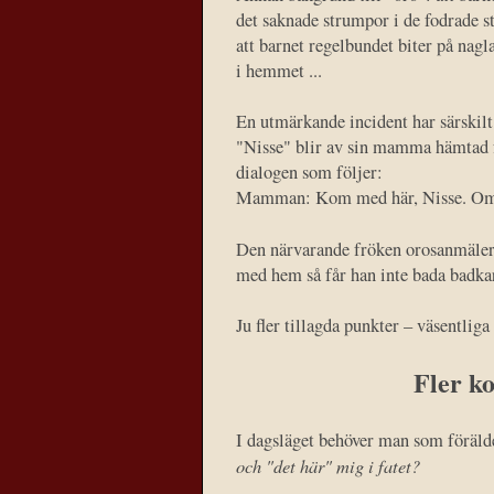
det saknade strumpor i de fodrade st
att barnet regelbundet biter på nagl
i hemmet ...
En utmärkande incident har särskilt 
"Nisse" blir av sin mamma hämtad fr
dialogen som följer:
Mamman: Kom med här, Nisse. Om du
Den närvarande fröken orosanmäle
med hem så får han inte bada badk
Ju fler tillagda punkter – väsentliga
Fler k
I dagsläget behöver man som föräld
och "det här" mig i fatet?