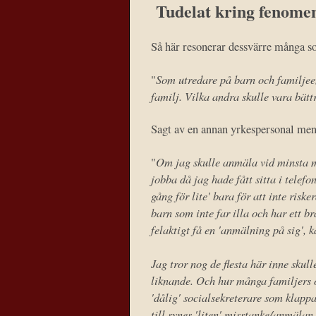
Tudelat kring fenomen
Så här resonerar dessvärre många so
Som utredare på barn och familjee
"
familj. Vilka andra skulle vara bätt
Sagt av en annan yrkespersonal me
Om jag skulle anmäla vid minsta mis
"
jobba då jag hade fått sitta i telef
gång för lite' bara för att inte riske
barn som inte far illa och har ett br
felaktigt få en 'anmälning på sig',
Jag tror nog de flesta här inne skul
liknande. Och hur många familjers oc
'dålig' socialsekreterare som klappa
till synes 'liten' misstanke/anmäla