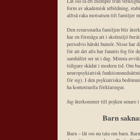
Låt oss ta ett exempel från verkligh
form av akademisk utbildning, stab
alltså raka motsatsen till familjer 
Den resursstarka familjen blir åter
har en förmåga att i skolmiljö berä
periodvis hätskt humör. Nisse har 
för att det alls har funnits fog för 
samhället ser ut i dag. Minsta avvik
tidigare skådat i modern tid. Om ba
neuropsykiatrisk funktionsnedsättnin
för sig). I den psykiatriska bedömn
ha kontextuella förklaringar.
Jag återkommer till pojken senare i 
Barn saknar
Barn – låt oss nu tala om barn. Barn 