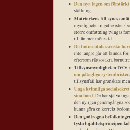
Den nya lagen om förstärk
ställning.
Matriarkens till synes omät
myndigheten inget existensbe
större omfattning tvingas fam
till än mer mötestid.
De tiotusentals svenska bar
inte längre går att blunda fö
eftersom rättsosäkra barnut
Tillsynsmyndigheten IVO; so
om påtagliga systembrister
tillsynsfall har granskats men
Unga kvinnliga socialsekre
sina bord
. De har själva ing
den nyligen genomgångna socio
kunna göra en korrekt bedömni
Den godtrogna befolkningen 
tysta lojalitetsprincipen k