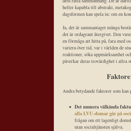
dess rätta sammanhang. De är därtill
heller kapabla till abstrakt, metakog
dagsformen kan spela in; om en konfl
Ja, det är sammantaget många bestå
det är ordagrant återgivet. Den vux
en förmåga att hitta på, fara med o
variera över tid, var i världen de s
reaktioner, söka uppmärksamhet och 
påverkar deras trovärdighet i allra s
Faktore
Andra betydande faktorer som kan på
Det numera välkända faktum 
alla LVU-domar går på socia
frågan om ett lagenligt domst
utan socialtjänsten själva.