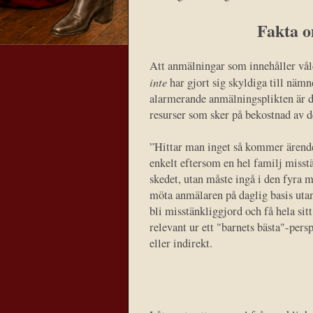
Fakta o
Att anmälningar som innehåller våld
inte
har gjort sig skyldiga till näm
alarmerande anmälningsplikten är det
resurser som sker på bekostnad av d
”Hittar man inget så kommer ärendet 
enkelt eftersom en hel familj misstä
skedet, utan måste ingå i den fyra m
möta anmälaren på daglig basis utan 
bli misstänkliggjord och få hela sit
relevant ur ett "barnets bästa"-pers
eller indirekt.