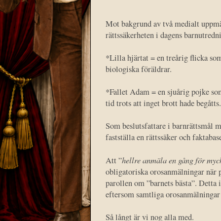
Mot bakgrund av två medialt uppmär
rättssäkerheten i dagens barnutredn
*Lilla hjärtat = en treårig flicka s
biologiska föräldrar.
*Fallet Adam = en sjuårig pojke som
tid trots att inget brott hade begåtts.
Som beslutsfattare i barnrättsmål m
fastställa en rättssäker och faktabas
hellre anmäla en gång för myc
Att ”
obligatoriska orosanmälningar när pe
parollen om ”barnets bästa”. Detta i
eftersom samtliga orosanmälningar 
Så långt är vi nog alla med.