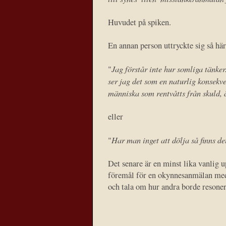
Huvudet på spiken.
En annan person uttryckte sig så här
Jag förstår inte hur somliga tänker
"
ser jag det som en naturlig konsekve
människa som rentvåtts från skuld, 
eller
Har man inget att dölja så finns de
"
Det senare är en minst lika vanlig u
föremål för en okynnesanmälan med dä
och tala om hur andra borde resoner