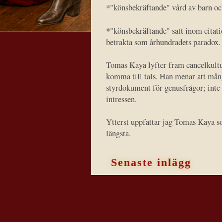
*"könsbekräftande" vård av barn och
*"könsbekräftande" satt inom citat
betrakta som århundradets paradox.
Tomas Kaya lyfter fram cancelkultur
komma till tals. Han menar att mång
styrdokument för genusfrågor; inte i
intressen.
Ytterst uppfattar jag Tomas Kaya som
längsta.
Senaste inlägg