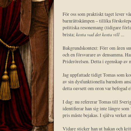
För oss som praktiskt taget lever vå
barnrättskämpen – tillika förskole
politiska resonemang (tidigare förla
kosta vad det kosta vill
brista;
...
Bakgrundskontext: Förr om åren sn
och en försvarare av densamma. Han 
Priderörelsen. Detta i egenskap av 
Jag uppfattade tidigt Tomas som ko
av sin dysfunktionella barndom ansåg
detta oavsett om oron var befogad el
I dag: nu refererar Tomas till Sver
identifierar han sig inte längre som 
pris måste bejakas. I själva verket 
Vidare sticker han ut hakan och kri