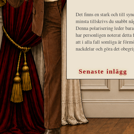
Det finns en stark och till sy
minsta tillskrivs du snabbt nå
Denna polarisering leder bara 
har personligen noterat detta 
att i alla fall somliga är förm
nackdelar och göra det obegrip
Senaste inlägg