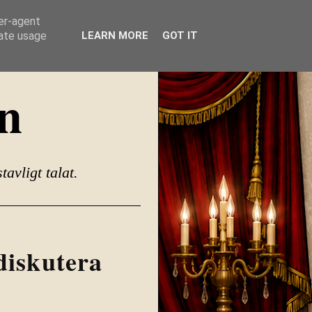
ser-agent
rate usage
LEARN MORE
GOT IT
n
ligt talat.
 diskutera