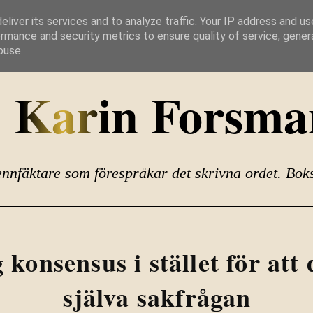
liver its services and to analyze traffic. Your IP address and u
rmance and security metrics to ensure quality of service, gene
buse.
Karin Forsma
fäktare som förespråkar det skrivna ordet. Bokstav
konsensus i stället för att
själva sakfrågan