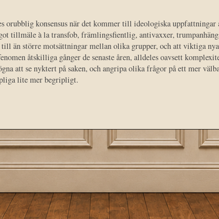
nes orubblig konsensus när det kommer till ideologiska uppfattningar
got tillmäle à la transfob, främlingsfientlig, antivaxxer, trumpanhäng
till än större motsättningar mellan olika grupper, och att viktiga nya
fenomen åtskilliga gånger de senaste åren, alldeles oavsett komplexitet
ögna att se nyktert på saken, och angripa olika frågor på ett mer välba
liga lite mer begripligt.