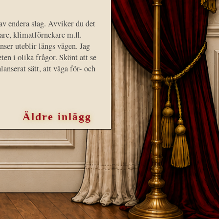
 av endera slag. Avviker du det
are, klimatförnekare m.fl.
nser uteblir längs vägen. Jag
en i olika frågor. Skönt att se
lanserat sätt, att väga för- och
Äldre inlägg